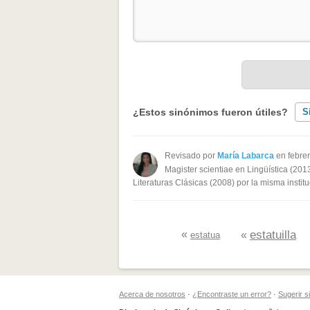
¿Estos sinónimos fueron útiles?
S
Existen sinónimos incorrectos
Revisado por
María Labarca
en febre
Magister scientiae en Lingüística (201
Ninguno de los sinónimos present
Literaturas Clásicas (2008) por la misma institu
Otro
«
estatuilla
«
estatua
Acerca de nosotros
·
¿Encontraste un error?
·
Sugerir 