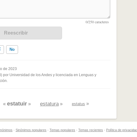
í
No
ro de 2023
3) por Universidad de los Andes y licenciada en Lenguas y
ados me ayudó
ción.
estatuir
estatura
»
«
»
»
estatus
sinónimos
·
Sinónimos populares
·
Temas populares
·
Temas recientes
·
Política de privacida