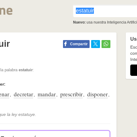
Nuevo:
usa nuestra Inteligencia Artifici
Usa
uir
Compartir
Esc
con
Inte
 la palabra
estatuir
:
er:
enar
decretar
mandar
prescribir
disponer
,
,
,
,
,
ue la ley estatuye.