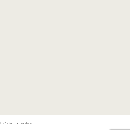
d
·
Contacto
·
Texxto.ai