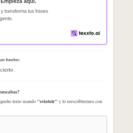
Empieza aquí.
 y transforma tus frases
igente.
 un hecho:
cierto
.
 buscabas?
"estatuir"
pequeño texto usando
y lo reescribiremos con