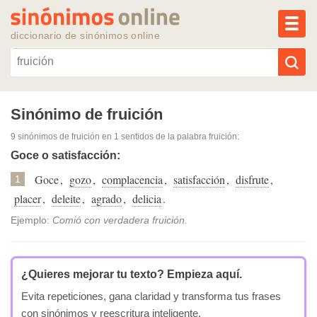
MEN
diccionario de sinónimos online
Reescribir texto con IA
Sinónimo de fruición
9 sinónimos de fruición
en 1 sentidos de la palabra
fruición
:
Sinónimos populares
Goce o satisfacción:
Goce
,
gozo
,
complacencia
,
satisfacción
,
disfrute
,
Temas populares
1
placer
,
deleite
,
agrado
,
delicia
.
Temas recientes
Ejemplo:
Comió con verdadera fruición.
¿Quieres mejorar tu texto?
Empieza aquí.
Evita repeticiones, gana claridad y transforma tus frases
con sinónimos y reescritura inteligente.