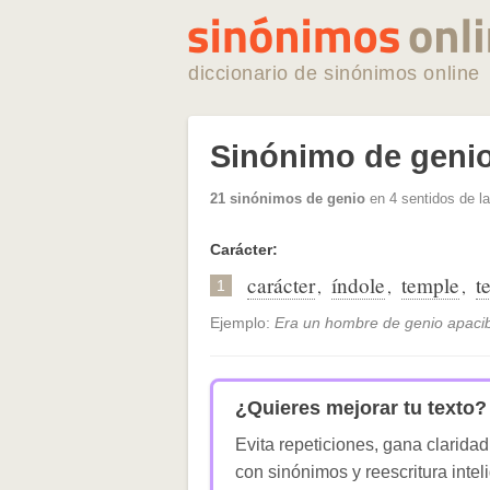
diccionario de sinónimos online
Sinónimo de geni
21 sinónimos de genio
en 4 sentidos de l
Carácter:
carácter
índole
temple
t
,
,
,
1
Ejemplo:
Era un hombre de genio apacib
¿Quieres mejorar tu texto?
Evita repeticiones, gana claridad
con sinónimos y reescritura intel