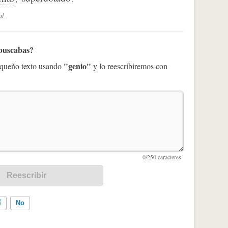
l.
 buscabas?
"genio"
pequeño texto usando
y lo reescribiremos con
í
No