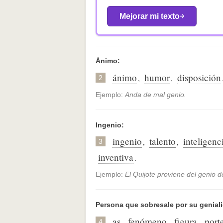
Mejorar mi texto
Ánimo:
ánimo
humor
disposición
,
,
2
Ejemplo:
Anda de mal genio.
Ingenio:
ingenio
talento
inteligenc
,
,
3
inventiva
.
Ejemplo:
El Quijote proviene del genio 
Persona que sobresale por su genial
as
fenómeno
figura
port
,
,
,
4