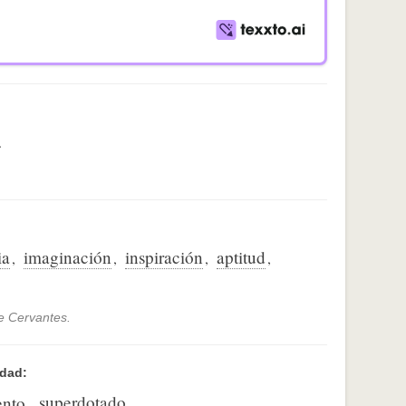
.
ia
imaginación
inspiración
aptitud
,
,
,
,
de Cervantes.
idad:
superdotado
ento
,
.