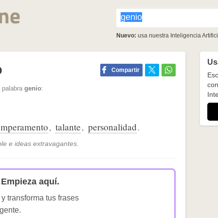
Nuevo:
usa nuestra Inteligencia Artifici
Usa
o
Compartir
Esc
con
a palabra
genio
:
Inte
emperamento
talante
personalidad
,
,
.
le e ideas extravagantes.
Empieza aquí.
 y transforma tus frases
igente.