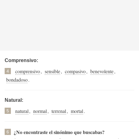
Comprensivo:
comprensivo
,
sensible
,
compasivo
,
benevolente
,
4
bondadoso
.
Natural:
natural
,
normal
,
terrenal
,
mortal
.
5
¿No encontraste el sinónimo que buscabas?
6