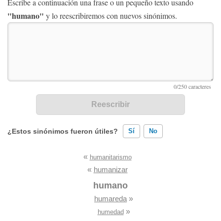
Escribe a continuación una frase o un pequeño texto usando
"humano"
y lo reescribiremos con nuevos sinónimos.
¿Estos sinónimos fueron útiles?
Sí
No
«
humanitarismo
Existen sinónimos incorrectos
«
humanizar
Ninguno de los sinónimos presentados me ayudó
humano
humareda
»
Otro
»
humedad