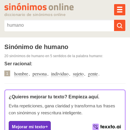
MEN
diccionario de sinónimos online
Reescribir texto con IA
Sinónimo de humano
20 sinónimos de humano
en 5 sentidos de la palabra
humano
:
Sinónimos populares
Ser racional:
hombre
,
persona
,
individuo
,
sujeto
,
gente
.
Temas populares
1
Temas recientes
¿Quieres mejorar tu texto?
Empieza aquí.
Evita repeticiones, gana claridad y transforma tus frases
con sinónimos y reescritura inteligente.
Mejorar mi texto