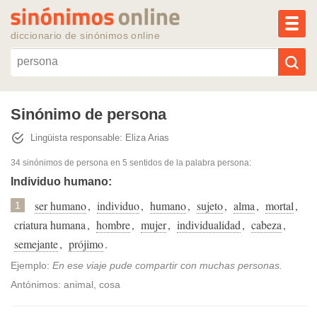
MEN
diccionario de sinónimos online
Reescribir texto con IA
Sinónimo de persona
Lingüista responsable: Eliza Arias
Sinónimos populares
34 sinónimos de persona
en 5 sentidos de la palabra
persona
:
Temas populares
Individuo humano:
ser humano
,
individuo
,
humano
,
sujeto
,
alma
,
mortal
,
1
Temas recientes
criatura humana
,
hombre
,
mujer
,
individualidad
,
cabeza
,
semejante
,
prójimo
.
Ejemplo:
En ese viaje pude compartir con muchas personas.
Antónimos: animal, cosa