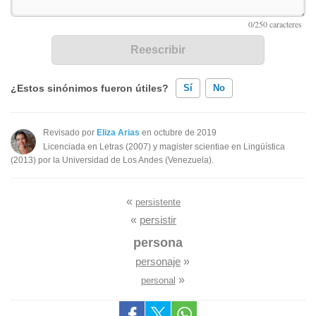
¿Estos sinónimos fueron útiles?
Sí
No
Existen sinónimos incorrectos
Revisado por
Eliza Arias
en octubre de 2019
Licenciada en Letras (2007) y magister scientiae en Lingüística
Ninguno de los sinónimos presentados me ayudó
(2013) por la Universidad de Los Andes (Venezuela).
Otro
«
persistente
«
persistir
persona
personaje
»
»
personal