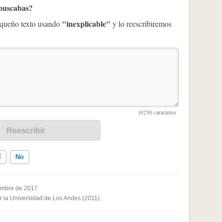
 buscabas?
"inexplicable"
pequeño texto usando
y lo reescribiremos
í
No
embre de 2017
or la Universidad de Los Andes (2011).
ados me ayudó