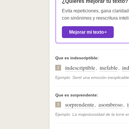
¿Quieres mejorar tu texto?
Evita repeticiones, gana claridad
con sinónimos y reescritura intel
Mejorar mi texto
Que es indescriptible:
indescriptible
inefable
ind
,
,
2
Ejemplo:
Sentí una emoción inexplicable
Que es sorprendente:
sorprendente
asombroso
,
,
3
Ejemplo:
La majestuosidad de la torre er