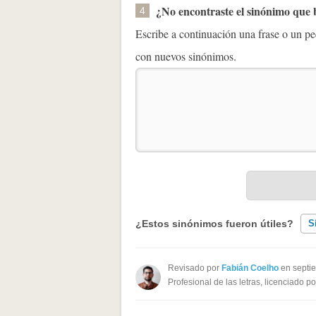
¿No encontraste el sinónimo que
4
Escribe a continuación una frase o un 
con nuevos sinónimos.
¿Estos sinónimos fueron útiles?
S
Existen sinónimos incorrectos
Revisado por
Fabián Coelho
en septi
Profesional de las letras, licenciado p
Ninguno de los sinónimos present