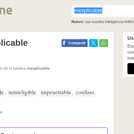
Nuevo:
usa nuestra Inteligencia Artifici
Usa
licable
Compartir
Esc
con
Inte
s de la palabra
inexplicable
:
le
ininteligible
impenetrable
confuso
,
,
,
,
e.