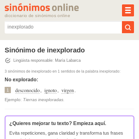
MEN
diccionario de sinónimos online
Reescribir texto con IA
Sinónimo de inexplorado
Lingüista responsable: María Labarca
Sinónimos populares
3 sinónimos de inexplorado
en 1 sentidos de la palabra
inexplorado
:
Temas populares
No explorado:
desconocido
,
ignoto
,
virgen
.
1
Temas recientes
Ejemplo:
Tierras inexploradas.
¿Quieres mejorar tu texto?
Empieza aquí.
Evita repeticiones, gana claridad y transforma tus frases