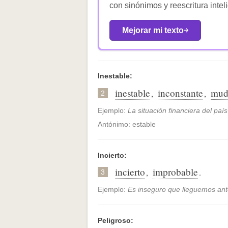
con sinónimos y reescritura intel
Mejorar mi texto
Inestable:
inestable
inconstante
mud
,
,
2
Ejemplo:
La situación financiera del paí
Antónimo: estable
Incierto:
incierto
improbable
,
.
3
Ejemplo:
Es inseguro que lleguemos ante
Peligroso: