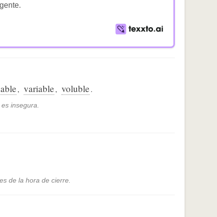
igente.
able
variable
voluble
,
,
.
s es insegura.
s de la hora de cierre.