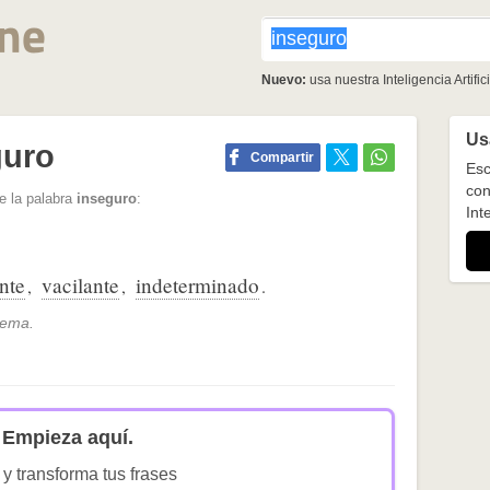
Nuevo:
usa nuestra Inteligencia Artifici
Usa
guro
Compartir
Esc
con
e la palabra
inseguro
:
Inte
nte
vacilante
indeterminado
,
,
.
tema.
Empieza aquí.
 y transforma tus frases