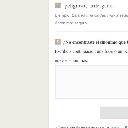
peligroso
arriesgado
,
.
4
Ejemplo:
Esta es una ciudad muy insegu
Antónimo: seguro
¿No encontraste el sinónimo que
5
Escribe a continuación una frase o un 
nuevos sinónimos.
¿Estos sinónimos fueron útiles?
S