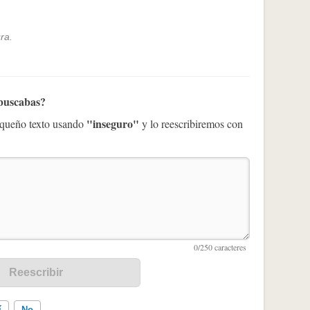
ra.
 buscabas?
"inseguro"
pequeño texto usando
y lo reescribiremos con
í
No