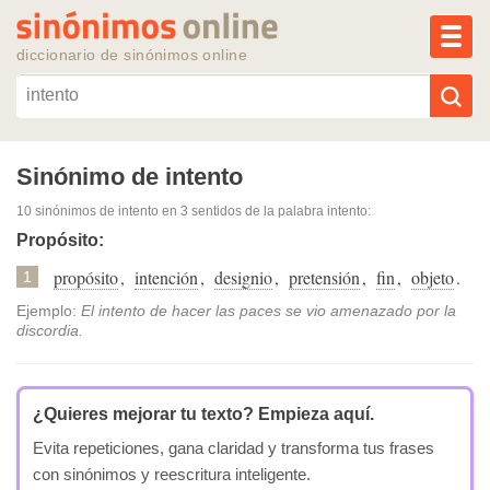
MEN
diccionario de sinónimos online
Reescribir texto con IA
Sinónimo de intento
10 sinónimos de intento
en 3 sentidos de la palabra
intento
:
Sinónimos populares
Propósito:
propósito
,
intención
,
designio
,
pretensión
,
fin
,
objeto
.
Temas populares
1
Ejemplo:
El intento de hacer las paces se vio amenazado por la
discordia.
Temas recientes
¿Quieres mejorar tu texto?
Empieza aquí.
Evita repeticiones, gana claridad y transforma tus frases
con sinónimos y reescritura inteligente.