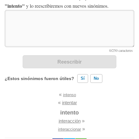
"intento"
y lo reescribiremos con nuevos sinónimos.
¿Estos sinónimos fueron útiles?
Sí
No
«
intenso
Existen sinónimos incorrectos
«
intentar
Ninguno de los sinónimos presentados me ayudó
intento
interacción
»
Otro
»
interaccionar