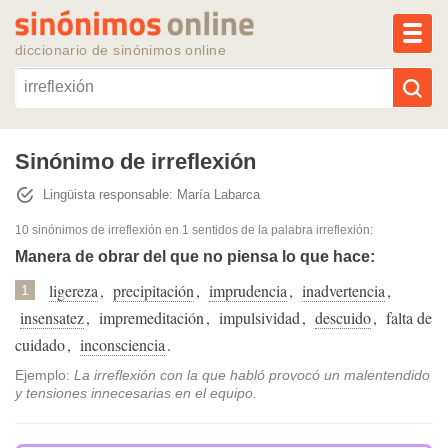
MEN
diccionario de sinónimos online
Reescribir texto con IA
Sinónimo de irreflexión
Lingüista responsable: María Labarca
Sinónimos populares
10 sinónimos de irreflexión
en 1 sentidos de la palabra
irreflexión
:
Temas populares
Manera de obrar del que no piensa lo que hace:
ligereza
,
precipitación
,
imprudencia
,
inadvertencia
,
1
Temas recientes
insensatez
,
impremeditación
,
impulsividad
,
descuido
,
falta de
cuidado
,
inconsciencia
.
Ejemplo:
La irreflexión con la que habló provocó un malentendido
y tensiones innecesarias en el equipo.