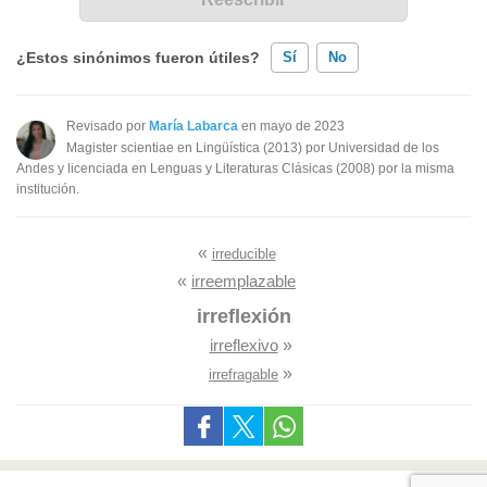
¿Estos sinónimos fueron útiles?
Sí
No
Existen sinónimos incorrectos
Revisado por
María Labarca
en mayo de 2023
Magister scientiae en Lingüística (2013) por Universidad de los
Ninguno de los sinónimos presentados me ayudó
Andes y licenciada en Lenguas y Literaturas Clásicas (2008) por la misma
institución.
Otro
«
irreducible
«
irreemplazable
irreflexión
irreflexivo
»
»
irrefragable