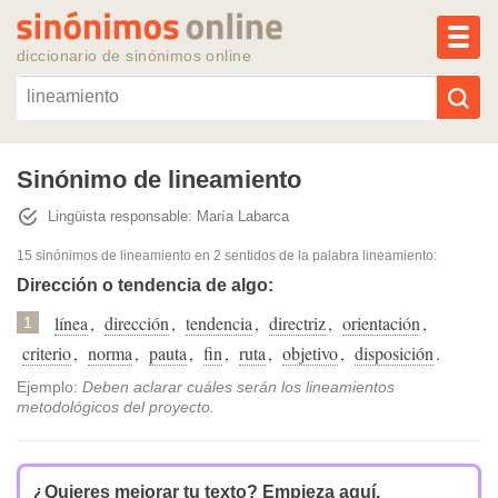
MEN
diccionario de sinónimos online
Reescribir texto con IA
Sinónimo de lineamiento
Lingüista responsable: María Labarca
Sinónimos populares
15 sinónimos de lineamiento
en 2 sentidos de la palabra
lineamiento
:
Temas populares
Dirección o tendencia de algo:
línea
,
dirección
,
tendencia
,
directriz
,
orientación
,
1
Temas recientes
criterio
,
norma
,
pauta
,
fin
,
ruta
,
objetivo
,
disposición
.
Ejemplo:
Deben aclarar cuáles serán los lineamientos
metodológicos del proyecto.
¿Quieres mejorar tu texto?
Empieza aquí.