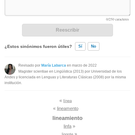
¿Estos sinónimos fueron útiles?
Sí
No
Existen sinónimos incorrectos
Revisado por
María Labarca
en marzo de 2022
Magister scientiae en Lingüística (2013) por Universidad de los
Ninguno de los sinónimos presentados me ayudó
Andes y licenciada en Lenguas y Literaturas Clásicas (2008) por la misma
institución.
Otro
«
línea
«
lineamento
lineamiento
linfa
»
»
lingote