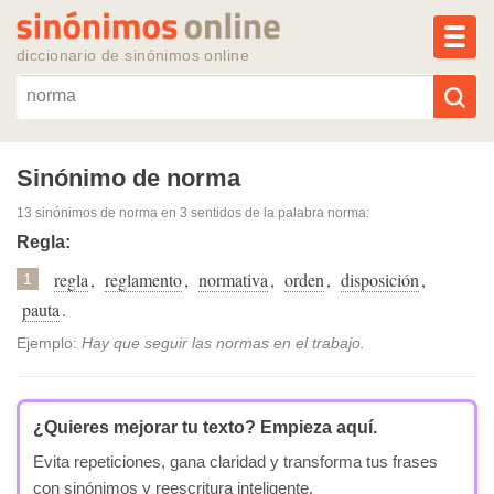
MEN
diccionario de sinónimos online
Reescribir texto con IA
Sinónimo de norma
13 sinónimos de norma
en 3 sentidos de la palabra
norma
:
Sinónimos populares
Regla:
regla
,
reglamento
,
normativa
,
orden
,
disposición
,
Temas populares
1
pauta
.
Temas recientes
Ejemplo:
Hay que seguir las normas en el trabajo.
¿Quieres mejorar tu texto?
Empieza aquí.
Evita repeticiones, gana claridad y transforma tus frases
con sinónimos y reescritura inteligente.