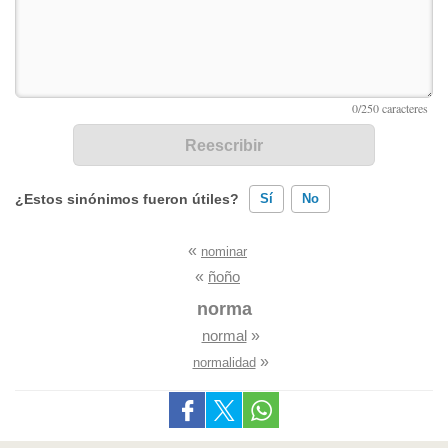
¿Estos sinónimos fueron útiles?
Sí
No
«
nominar
Existen sinónimos incorrectos
«
ñoño
Ninguno de los sinónimos presentados me ayudó
norma
normal
»
Otro
»
normalidad