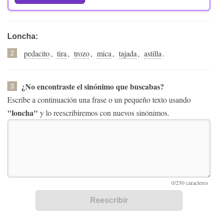
Loncha:
pedacito
,
tira
,
trozo
,
mica
,
tajada
,
astilla
.
2
¿No encontraste el sinónimo que buscabas?
3
Escribe a continuación una frase o un pequeño texto usando
"loncha"
y lo reescribiremos con nuevos sinónimos.