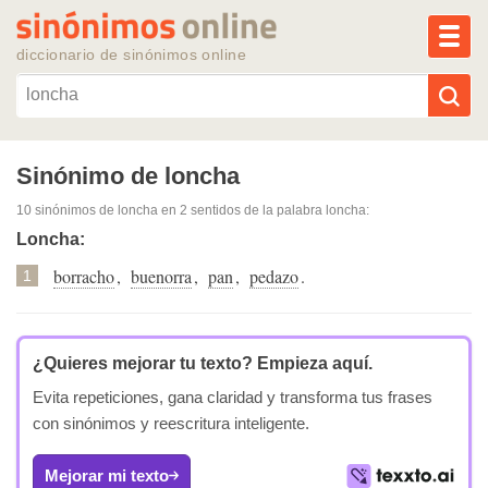
MEN
diccionario de sinónimos online
Reescribir texto con IA
Sinónimo de loncha
10 sinónimos de loncha
en 2 sentidos de la palabra
loncha
:
Sinónimos populares
Loncha:
borracho
,
buenorra
,
pan
,
pedazo
.
Temas populares
1
Temas recientes
¿Quieres mejorar tu texto?
Empieza aquí.
Evita repeticiones, gana claridad y transforma tus frases
con sinónimos y reescritura inteligente.
Mejorar mi texto