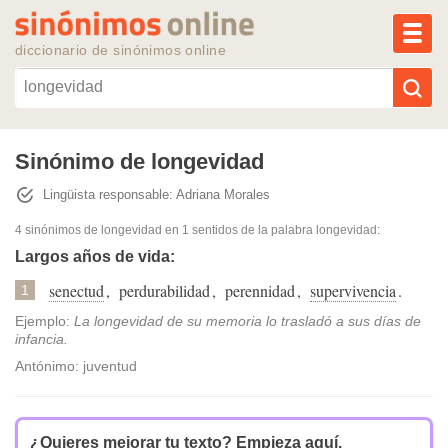
MEN
diccionario de sinónimos online
Reescribir texto con IA
Sinónimo de longevidad
Lingüista responsable: Adriana Morales
Sinónimos populares
4 sinónimos de longevidad
en 1 sentidos de la palabra
longevidad
:
Temas populares
Largos años de vida:
senectud
,
perdurabilidad
,
perennidad
,
supervivencia
.
1
Temas recientes
Ejemplo:
La longevidad de su memoria lo trasladó a sus días de
infancia.
Antónimo: juventud
¿Quieres mejorar tu texto?
Empieza aquí.