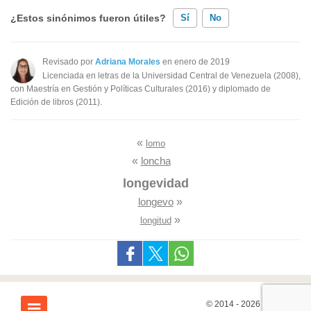
¿Estos sinónimos fueron útiles?
Sí
No
Existen sinónimos incorrectos
Revisado por
Adriana Morales
en enero de 2019
Licenciada en letras de la Universidad Central de Venezuela (2008),
Ninguno de los sinónimos presentados me ayudó
con Maestría en Gestión y Políticas Culturales (2016) y diplomado de
Edición de libros (2011).
Otro
«
lomo
«
loncha
longevidad
longevo
»
»
longitud
© 2014 - 2026
7Graus