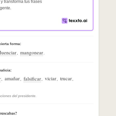
 y transforma tus frases
igente.
cierta forma:
fluenciar
mangonear
,
.
alicia:
amañar
viciar
trucar
r
falsificar
,
,
,
,
,
ciones del presidente.
 buscabas?