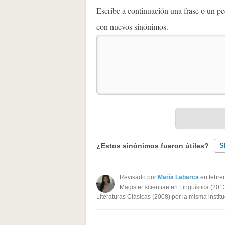
Escribe a continuación una frase o un 
con nuevos sinónimos.
¿Estos sinónimos fueron útiles?
S
Existen sinónimos incorrectos
Revisado por
María Labarca
en febre
Magister scientiae en Lingüística (201
Ninguno de los sinónimos present
Literaturas Clásicas (2008) por la misma institu
Otro