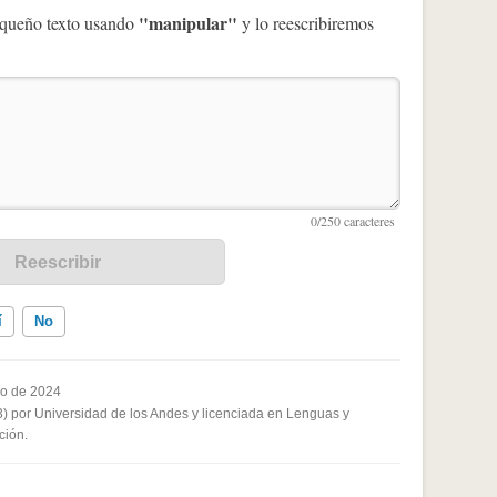
"manipular"
pequeño texto usando
y lo reescribiremos
í
No
ro de 2024
3) por Universidad de los Andes y licenciada en Lenguas y
ados me ayudó
ción.