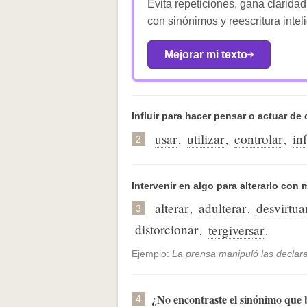
Evita repeticiones, gana claridad
con sinónimos y reescritura intel
Mejorar mi texto
Influir para hacer pensar o actuar de 
usar
utilizar
controlar
in
,
,
,
2
Intervenir en algo para alterarlo con m
alterar
adulterar
desvirtua
,
,
3
distorcionar
tergiversar
,
.
Ejemplo:
La prensa manipuló las declara
¿No encontraste el sinónimo que
4