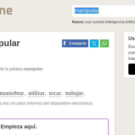
Nuevo:
usa nuestra Inteligencia Artifici
Usa
pular
Compartir
Esc
con
Inte
de la palabra
manipular
:
maniobrar
utilizar
tocar
trabajar
,
,
,
.
los circuitos internos del dispositivo electrónico.
Empieza aquí.