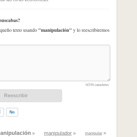
 buscabas?
"manipulación"
pequeño texto usando
y lo reescribiremos
í
No
anipulación
manipulador
»
»
»
manipular