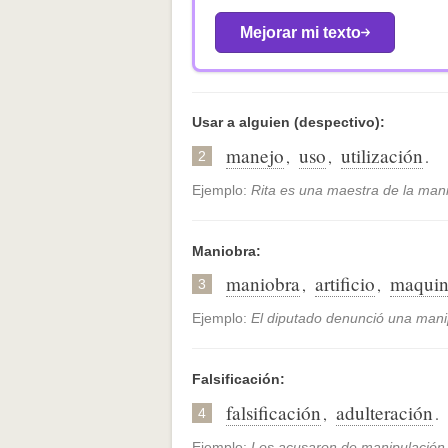
Mejorar mi texto
Usar a alguien (despectivo):
manejo
uso
utilización
,
,
.
2
Ejemplo:
Rita es una maestra de la mani
Maniobra:
maniobra
artificio
maquin
,
,
3
Ejemplo:
El diputado denunció una manip
Falsificación:
falsificación
adulteración
,
.
4
Ejemplo:
Los acusaron de manipulación 