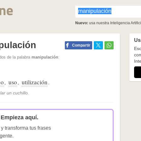
Nuevo:
usa nuestra Inteligencia Artifici
Usa
pulación
Compartir
Esc
con
dos de la palabra
manipulación
:
Inte
eo
uso
utilización
,
,
.
ar un cuchillo.
Empieza aquí.
 y transforma tus frases
igente.