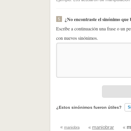
¿No encontraste el sinónimo que
5
Escribe a continuación una frase o un 
con nuevos sinónimos.
¿Estos sinónimos fueron útiles?
S
Existen sinónimos incorrectos
m
«
maniobrar
«
«
maniobra