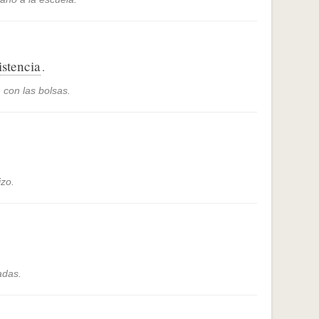
istencia
.
con las bolsas.
izo.
adas.