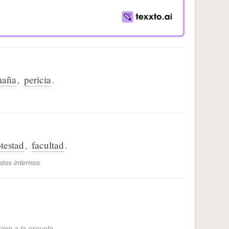
aña
pericia
,
.
testad
facultad
,
.
tos internos.
ano a la escuela.