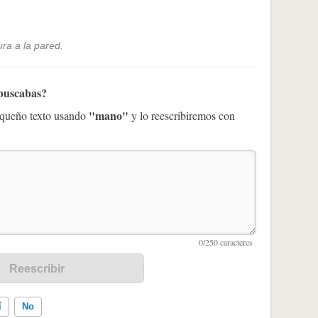
ra a la pared.
 buscabas?
"mano"
pequeño texto usando
y lo reescribiremos con
í
No