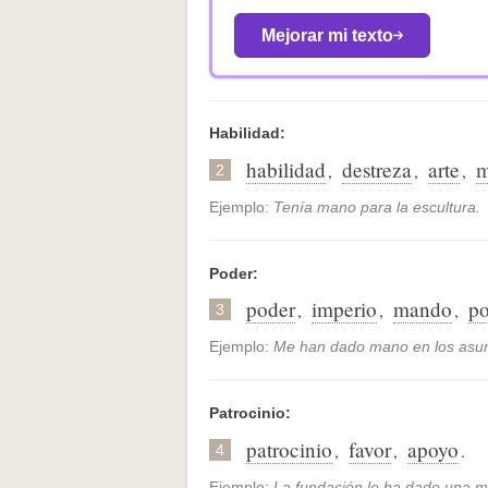
Mejorar mi texto
Habilidad:
habilidad
destreza
arte
m
,
,
,
2
Ejemplo:
Tenía mano para la escultura.
Poder:
poder
imperio
mando
po
,
,
,
3
Ejemplo:
Me han dado mano en los asun
Patrocinio:
patrocinio
favor
apoyo
,
,
.
4
Ejemplo:
La fundación le ha dado una m