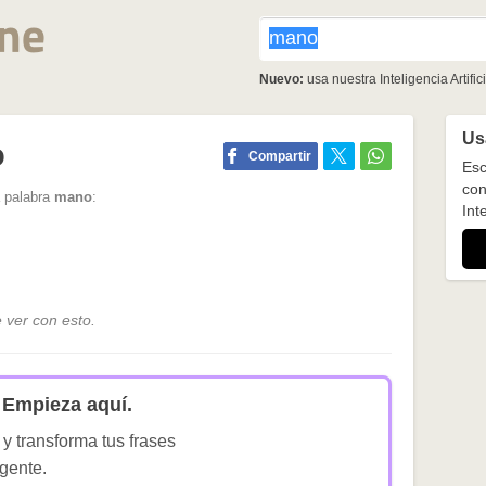
Nuevo:
usa nuestra Inteligencia Artifici
Usa
o
Compartir
Esc
con
a palabra
mano
:
Inte
 ver con esto.
Empieza aquí.
 y transforma tus frases
igente.