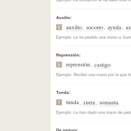
Auxilio:
auxilio
socorro
ayuda
as
,
,
,
5
Ejemplo:
Le he pedido una mano a Juan 
Reprensión:
reprensión
castigo
,
.
6
Ejemplo:
Recibió una mano por lo que h
Tunda:
tunda
zurra
somanta
,
,
.
7
Ejemplo:
Le han dado una mano de pat
De pintura: