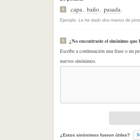
capa
baño
pasada
,
,
.
8
Ejemplo:
Le he dado dos manos de pintu
¿No encontraste el sinónimo que
9
Escribe a continuación una frase o un 
nuevos sinónimos.
¿Estos sinónimos fueron útiles?
S