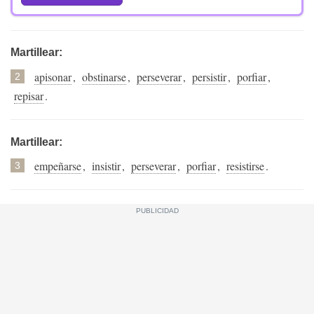
Martillear:
apisonar
,
obstinarse
,
perseverar
,
persistir
,
porfiar
,
2
repisar
.
Martillear:
empeñarse
,
insistir
,
perseverar
,
porfiar
,
resistirse
.
3