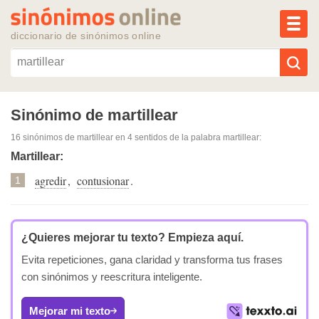
MEN
diccionario de sinónimos online
Reescribir texto con IA
Sinónimo de martillear
16 sinónimos de martillear
en 4 sentidos de la palabra
martillear
:
Sinónimos populares
Martillear:
agredir
,
contusionar
.
Temas populares
1
Temas recientes
¿Quieres mejorar tu texto?
Empieza aquí.
Evita repeticiones, gana claridad y transforma tus frases
con sinónimos y reescritura inteligente.
Mejorar mi texto