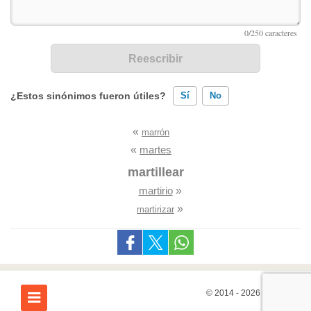
¿Estos sinónimos fueron útiles?
Sí
No
«
marrón
Existen sinónimos incorrectos
«
martes
Ninguno de los sinónimos presentados me ayudó
martillear
martirio
»
Otro
»
martirizar
© 2014 - 2026
7Graus