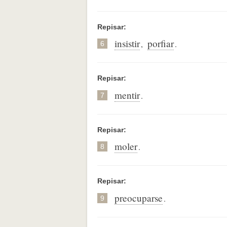
Repisar:
insistir
porfiar
,
.
6
Repisar:
mentir
.
7
Repisar:
moler
.
8
Repisar:
preocuparse
.
9