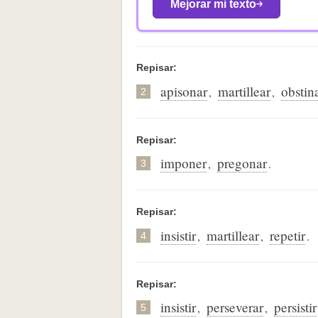
Mejorar mi texto
Repisar:
apisonar
martillear
obstin
,
,
2
Repisar:
imponer
pregonar
,
.
3
Repisar:
insistir
martillear
repetir
,
,
.
4
Repisar:
insistir
perseverar
persistir
,
,
5