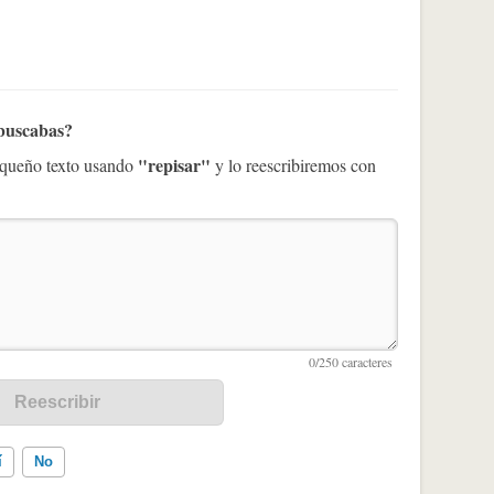
 buscabas?
"repisar"
pequeño texto usando
y lo reescribiremos con
í
No