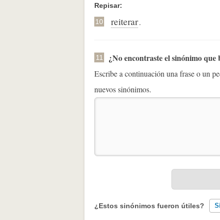
Repisar:
reiterar
.
10
¿No encontraste el sinónimo que
11
Escribe a continuación una frase o un 
nuevos sinónimos.
¿Estos sinónimos fueron útiles?
S