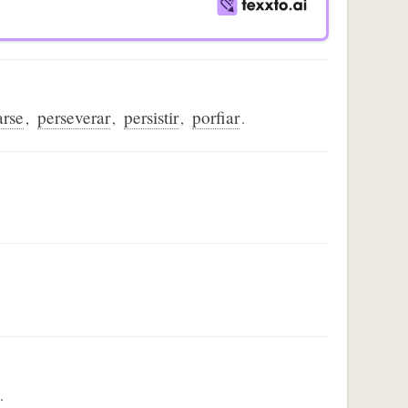
arse
perseverar
persistir
porfiar
,
,
,
.
.