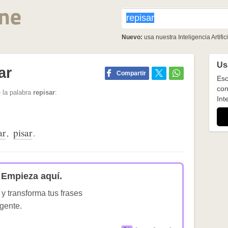
Nuevo:
usa nuestra Inteligencia Artifici
Usa
ar
Compartir
Esc
con
 la palabra
repisar
:
Inte
ar
pisar
,
.
Empieza aquí.
 y transforma tus frases
igente.