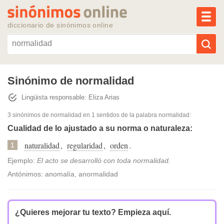
MEN
diccionario de sinónimos online
Reescribir texto con IA
Sinónimo de normalidad
Lingüista responsable: Eliza Arias
Sinónimos populares
3 sinónimos de normalidad
en 1 sentidos de la palabra
normalidad
:
Temas populares
Cualidad de lo ajustado a su norma o naturaleza:
naturalidad
,
regularidad
,
orden
.
1
Temas recientes
Ejemplo:
El acto se desarrolló con toda normalidad.
Antónimos: anomalía, anormalidad
¿Quieres mejorar tu texto?
Empieza aquí.