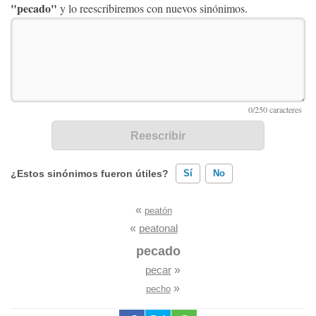
"pecado"
y lo reescribiremos con nuevos sinónimos.
¿Estos sinónimos fueron útiles?
Sí
No
«
peatón
Existen sinónimos incorrectos
«
peatonal
Ninguno de los sinónimos presentados me ayudó
pecado
pecar
»
Otro
»
pecho