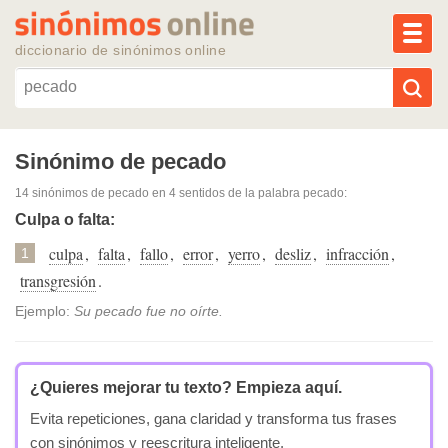
MEN
diccionario de sinónimos online
Reescribir texto con IA
Sinónimo de pecado
14 sinónimos de pecado
en 4 sentidos de la palabra
pecado
:
Sinónimos populares
Culpa o falta:
culpa
,
falta
,
fallo
,
error
,
yerro
,
desliz
,
infracción
,
Temas populares
1
transgresión
.
Temas recientes
Ejemplo:
Su pecado fue no oírte.
¿Quieres mejorar tu texto?
Empieza aquí.
Evita repeticiones, gana claridad y transforma tus frases
con sinónimos y reescritura inteligente.