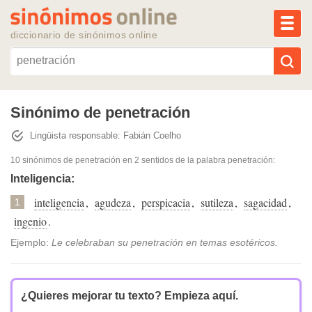
MEN
diccionario de sinónimos online
Reescribir texto con IA
Sinónimo de penetración
Lingüista responsable: Fabián Coelho
Sinónimos populares
10 sinónimos de penetración
en 2 sentidos de la palabra
penetración
:
Temas populares
Inteligencia:
inteligencia
,
agudeza
,
perspicacia
,
sutileza
,
sagacidad
,
1
Temas recientes
ingenio
.
Ejemplo:
Le celebraban su penetración en temas esotéricos.
¿Quieres mejorar tu texto?
Empieza aquí.