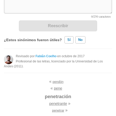
¿Estos sinónimos fueron útiles?
Sí
No
Existen sinónimos incorrectos
Revisado por
Fabián Coelho
en octubre de 2017
Profesional de las letras, licenciado por la Universidad de Los
Ninguno de los sinónimos presentados me ayudó
Andes (2011).
Otro
«
pendón
«
pene
penetración
penetrante
»
»
penetrar