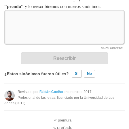
"prenda"
y lo reescribiremos con nuevos sinónimos.
¿Estos sinónimos fueron útiles?
Sí
No
Existen sinónimos incorrectos
Revisado por
Fabián Coelho
en enero de 2017
Profesional de las letras, licenciado por la Universidad de Los
Ninguno de los sinónimos presentados me ayudó
Andes (2011).
Otro
«
premura
«
preñado