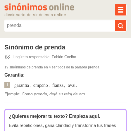
MEN
diccionario de sinónimos online
Reescribir texto con IA
Sinónimo de prenda
Lingüista responsable: Fabián Coelho
Sinónimos populares
19 sinónimos de prenda
en 4 sentidos de la palabra
prenda
:
Temas populares
Garantía:
garantía
,
empeño
,
fianza
,
aval
.
1
Temas recientes
Ejemplo:
Como prenda, dejó su reloj de oro.
¿Quieres mejorar tu texto?
Empieza aquí.
Evita repeticiones, gana claridad y transforma tus frases