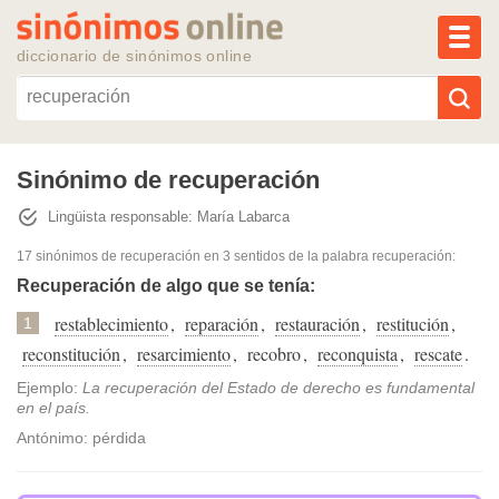
MEN
diccionario de sinónimos online
Reescribir texto con IA
Sinónimo de recuperación
Lingüista responsable: María Labarca
Sinónimos populares
17 sinónimos de recuperación
en 3 sentidos de la palabra
recuperación
:
Temas populares
Recuperación de algo que se tenía:
restablecimiento
,
reparación
,
restauración
,
restitución
,
1
Temas recientes
reconstitución
,
resarcimiento
,
recobro
,
reconquista
,
rescate
.
Ejemplo:
La recuperación del Estado de derecho es fundamental
en el país.
Antónimo: pérdida