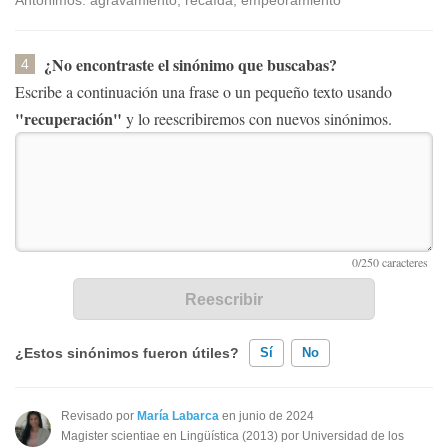
Antónimos: agravamiento, recaída, empeoramiento
¿No encontraste el sinónimo que buscabas?
4
Escribe a continuación una frase o un pequeño texto usando
"recuperación"
y lo reescribiremos con nuevos sinónimos.
¿Estos sinónimos fueron útiles?
Sí
No
Existen sinónimos incorrectos
Revisado por
María Labarca
en junio de 2024
Magister scientiae en Lingüística (2013) por Universidad de los