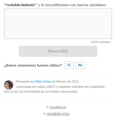
"restablecimiento"
y lo reescribiremos con nuevos sinónimos.
¿Estos sinónimos fueron útiles?
Sí
No
Existen sinónimos incorrectos
Revisado por
Eliza Arias
en febrero de 2021
Licenciada en Letras (2007) y magister scientiae en Lingüística
Ninguno de los sinónimos presentados me ayudó
(2013) por la Universidad de Los Andes (Venezuela).
Otro
«
restablecer
«
restablecerse