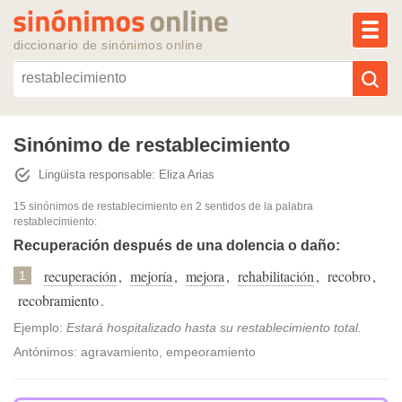
MEN
diccionario de sinónimos online
Reescribir texto con IA
Sinónimo de restablecimiento
Lingüista responsable: Eliza Arias
Sinónimos populares
15 sinónimos de restablecimiento
en 2 sentidos de la palabra
restablecimiento
:
Temas populares
Recuperación después de una dolencia o daño:
recuperación
,
mejoría
,
mejora
,
rehabilitación
,
recobro
,
Temas recientes
1
recobramiento
.
Ejemplo:
Estará hospitalizado hasta su restablecimiento total.
Antónimos: agravamiento, empeoramiento