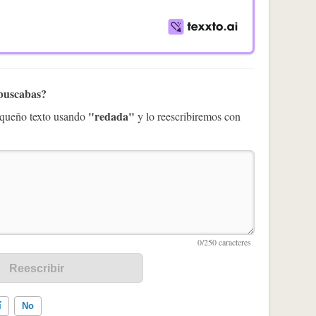
 buscabas?
"redada"
pequeño texto usando
y lo reescribiremos con
í
No