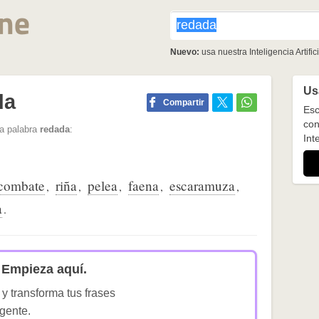
Nuevo:
usa nuestra Inteligencia Artifici
Usa
da
Compartir
Esc
con
la palabra
redada
:
Inte
combate
riña
pelea
faena
escaramuza
,
,
,
,
,
a
.
Empieza aquí.
 y transforma tus frases
igente.