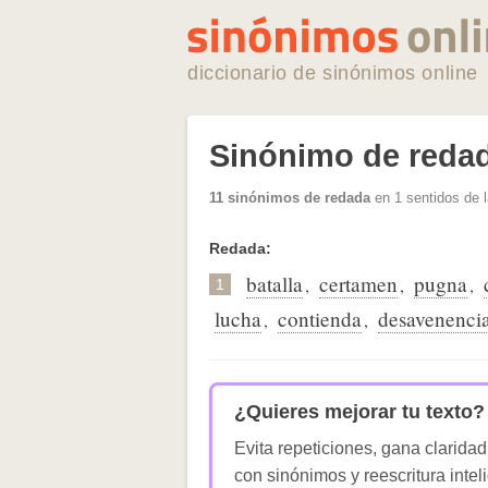
diccionario de sinónimos online
Sinónimo de reda
11 sinónimos de redada
en 1 sentidos de 
Redada:
batalla
certamen
pugna
,
,
,
1
lucha
contienda
desavenenci
,
,
¿Quieres mejorar tu texto?
Evita repeticiones, gana claridad
con sinónimos y reescritura intel