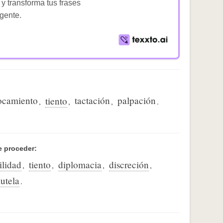
 y transforma tus frases
igente.
ocamiento
tactación
palpación
tiento
,
,
,
.
e proceder:
ilidad
tiento
diplomacia
discreción
,
,
,
,
utela
.