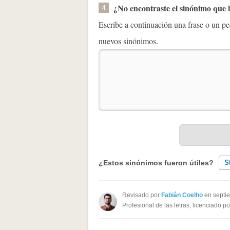
¿No encontraste el sinónimo que
4
Escribe a continuación una frase o un 
nuevos sinónimos.
¿Estos sinónimos fueron útiles?
S
Existen sinónimos incorrectos
Revisado por
Fabián Coelho
en septi
Profesional de las letras, licenciado p
Ninguno de los sinónimos present