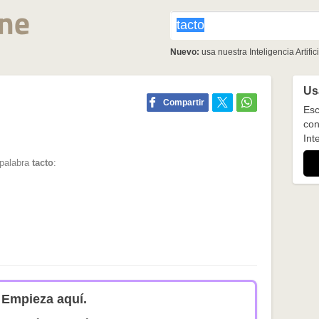
Nuevo:
usa nuestra Inteligencia Artifici
Usa
Compartir
Esc
con
Inte
 palabra
tacto
:
Empieza aquí.