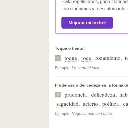
Evita repeticiones, gana claridad
con sinónimos y reescritura intel
Mejorar mi texto
Toque o tiento:
rozamiento
t
toque
roce
,
,
,
2
Ejemplo:
Lo sentí al tacto.
Prudencia o delicadeza en la forma d
prudencia
delicadeza
hab
,
,
3
sagacidad
acierto
política
ca
,
,
,
Ejemplo:
Negocia eso con tacto.