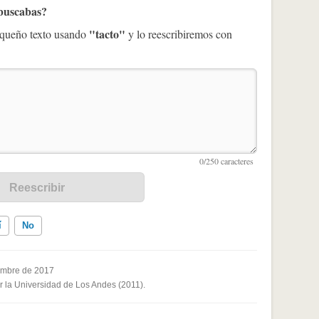
 buscabas?
"tacto"
pequeño texto usando
y lo reescribiremos con
í
No
embre de 2017
or la Universidad de Los Andes (2011).
ados me ayudó