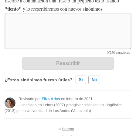
Escribe a continuación una frase o un pequeño texto usando
"tiento"
y lo reescribiremos con nuevos sinónimos.
¿Estos sinónimos fueron útiles?
Sí
No
Existen sinónimos incorrectos
Revisado por
Eliza Arias
en febrero de 2021
Licenciada en Letras (2007) y magister scientiae en Lingüística
Ninguno de los sinónimos presentados me ayudó
(2013) por la Universidad de Los Andes (Venezuela).
Otro
«
tiempo