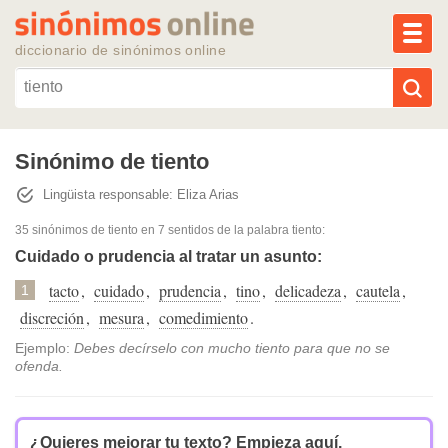
MEN
diccionario de sinónimos online
Reescribir texto con IA
Sinónimo de tiento
Lingüista responsable: Eliza Arias
Sinónimos populares
35 sinónimos de tiento
en 7 sentidos de la palabra
tiento
:
Temas populares
Cuidado o prudencia al tratar un asunto:
tacto
,
cuidado
,
prudencia
,
tino
,
delicadeza
,
cautela
,
1
Temas recientes
discreción
,
mesura
,
comedimiento
.
Ejemplo:
Debes decírselo con mucho tiento para que no se
ofenda.
¿Quieres mejorar tu texto?
Empieza aquí.