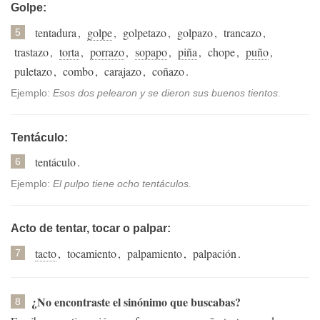
Golpe:
tentadura
,
golpe
,
golpetazo
,
golpazo
,
trancazo
,
5
trastazo
,
torta
,
porrazo
,
sopapo
,
piña
,
chope
,
puño
,
puletazo
,
combo
,
carajazo
,
coñazo
.
Ejemplo:
Esos dos pelearon y se dieron sus buenos tientos.
Tentáculo:
tentáculo
.
6
Ejemplo:
El pulpo tiene ocho tentáculos.
Acto de tentar, tocar o palpar:
tacto
,
tocamiento
,
palpamiento
,
palpación
.
7
¿No encontraste el sinónimo que buscabas?
8