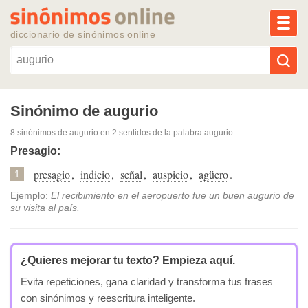
MEN
diccionario de sinónimos online
Reescribir texto con IA
Sinónimo de augurio
8 sinónimos de augurio
en 2 sentidos de la palabra
augurio
:
Sinónimos populares
Presagio:
presagio
,
indicio
,
señal
,
auspicio
,
agüero
.
Temas populares
1
Ejemplo:
El recibimiento en el aeropuerto fue un buen augurio de
su visita al país.
Temas recientes
¿Quieres mejorar tu texto?
Empieza aquí.
Evita repeticiones, gana claridad y transforma tus frases
con sinónimos y reescritura inteligente.