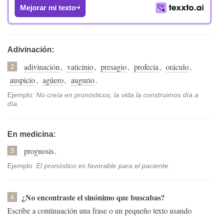
Mejorar mi texto
Adivinación:
adivinación
,
vaticinio
,
presagio
,
profecía
,
oráculo
,
2
auspicio
,
agüero
,
augurio
.
Ejemplo:
No creía en pronósticos, la vida la construimos día a
día.
En medicina:
prognosis
.
3
Ejemplo:
El pronóstico es favorable para el paciente.
¿No encontraste el sinónimo que buscabas?
4
Escribe a continuación una frase o un pequeño texto usando