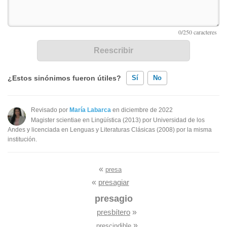
¿Estos sinónimos fueron útiles?
Sí
No
Existen sinónimos incorrectos
Revisado por
María Labarca
en diciembre de 2022
Magister scientiae en Lingüística (2013) por Universidad de los
Ninguno de los sinónimos presentados me ayudó
Andes y licenciada en Lenguas y Literaturas Clásicas (2008) por la misma
institución.
Otro
«
presa
«
presagiar
presagio
presbítero
»
»
prescindible