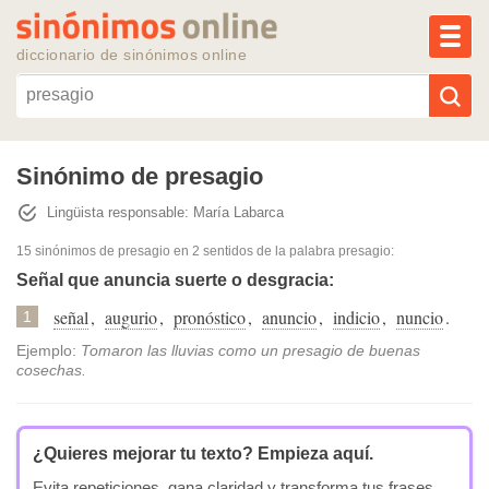
MEN
diccionario de sinónimos online
Reescribir texto con IA
Sinónimo de presagio
Lingüista responsable: María Labarca
Sinónimos populares
15 sinónimos de presagio
en 2 sentidos de la palabra
presagio
:
Temas populares
Señal que anuncia suerte o desgracia:
señal
,
augurio
,
pronóstico
,
anuncio
,
indicio
,
nuncio
.
1
Temas recientes
Ejemplo:
Tomaron las lluvias como un presagio de buenas
cosechas.
¿Quieres mejorar tu texto?
Empieza aquí.
Evita repeticiones, gana claridad y transforma tus frases