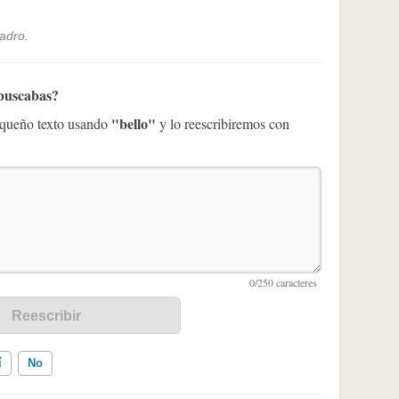
uadro.
 buscabas?
"bello"
pequeño texto usando
y lo reescribiremos con
í
No