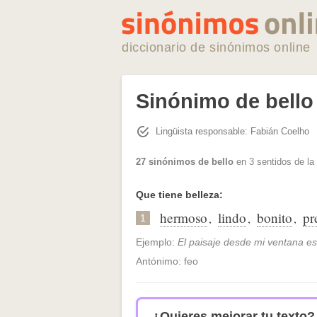
diccionario de sinónimos online
Sinónimo de bello
Lingüista responsable: Fabián Coelho
27 sinónimos de bello
en 3 sentidos de la
Que tiene belleza:
hermoso
lindo
bonito
pr
,
,
,
1
Ejemplo:
El paisaje desde mi ventana es
Antónimo: feo
¿Quieres mejorar tu texto?