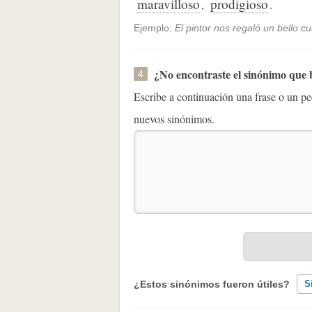
maravilloso
prodigioso
,
.
Ejemplo:
El pintor nos regaló un bello c
¿No encontraste el sinónimo que
4
Escribe a continuación una frase o un 
nuevos sinónimos.
¿Estos sinónimos fueron útiles?
S