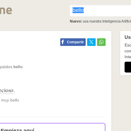
Nuevo:
usa nuestra Inteligencia Artifici
Usa
Compartir
Esc
con
Inte
 palabra
bello
:
ecioso
.
 muy bello.
Empieza aquí.