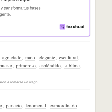
 y transforma tus frases
igente.
agraciado
majo
elegante
escultural
,
,
,
,
,
puesto
primoroso
espléndido
sublime
,
,
,
,
taron a tomarse un trago.
co
perfecto
fenomenal
extraordinario
,
,
,
,