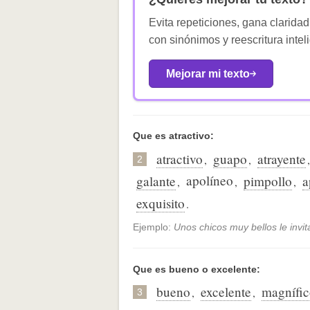
Evita repeticiones, gana claridad
con sinónimos y reescritura intel
Mejorar mi texto
Que es atractivo:
atractivo
guapo
atrayente
,
,
2
apolíneo
galante
pimpollo
a
,
,
,
exquisito
.
Ejemplo:
Unos chicos muy bellos le invi
Que es bueno o excelente:
bueno
excelente
magnífi
,
,
3