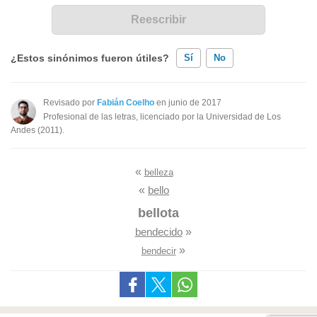
¿Estos sinónimos fueron útiles?
Sí
No
Existen sinónimos incorrectos
Revisado por
Fabián Coelho
en junio de 2017
Profesional de las letras, licenciado por la Universidad de Los
Ninguno de los sinónimos presentados me ayudó
Andes (2011).
Otro
«
belleza
«
bello
bellota
bendecido
»
»
bendecir