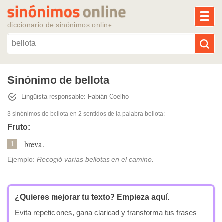
MEN
diccionario de sinónimos online
Reescribir texto con IA
Sinónimo de bellota
Lingüista responsable: Fabián Coelho
Sinónimos populares
3 sinónimos de bellota
en 2 sentidos de la palabra
bellota
:
Temas populares
Fruto:
breva
.
1
Temas recientes
Ejemplo:
Recogió varias bellotas en el camino.
¿Quieres mejorar tu texto?
Empieza aquí.
Evita repeticiones, gana claridad y transforma tus frases