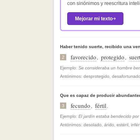
con sinónimos y reescritura intel
Mejorar mi texto
Haber tenido suerte, recibido una ven
favorecido
protegido
suer
,
,
2
Ejemplo:
Se consideraba un hombre bend
Antónimos: desprotegido, desafortunad
Que es capaz de producir abundantem
fecundo
fértil
,
.
3
Ejemplo:
El jardín estaba bendecido por
Antónimos: desolado, árido, estéril, infért