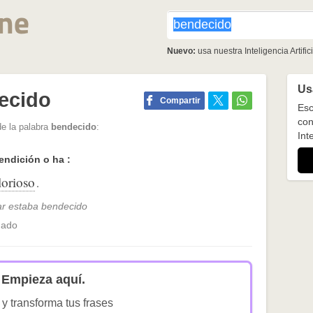
Nuevo:
usa nuestra Inteligencia Artifici
Usa
ecido
Compartir
Esc
con
de la palabra
bendecido
:
Inte
endición o ha :
lorioso
.
tar estaba bendecido
hado
Empieza aquí.
 y transforma tus frases