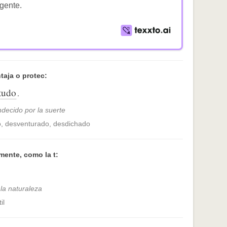
igente.
taja o protec:
tudo
.
ecido por la suerte
o, desventurado, desdichado
ente, como la t:
 la naturaleza
il