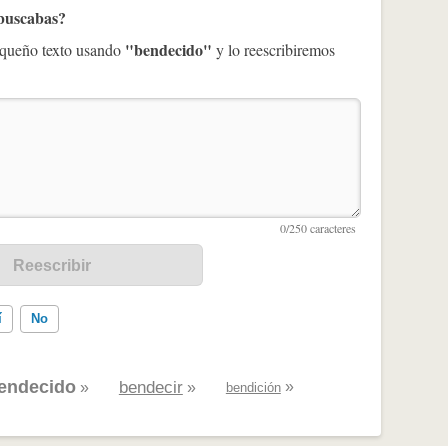
 buscabas?
"bendecido"
pequeño texto usando
y lo reescribiremos
í
No
endecido
bendecir
»
»
»
bendición
ados me ayudó