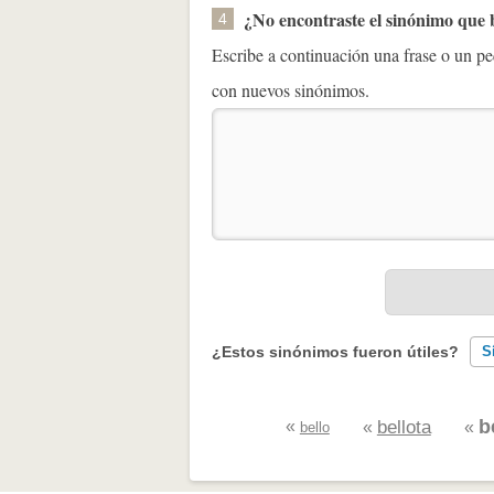
¿No encontraste el sinónimo que
4
Escribe a continuación una frase o un 
con nuevos sinónimos.
¿Estos sinónimos fueron útiles?
S
Existen sinónimos incorrectos
b
«
bellota
«
«
bello
Ninguno de los sinónimos present