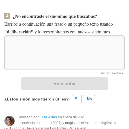
¿No encontraste el sinónimo que buscabas?
4
Escribe a continuación una frase o un pequeño texto usando
"deliberación"
y lo reescribiremos con nuevos sinónimos.
¿Estos sinónimos fueron útiles?
Sí
No
Existen sinónimos incorrectos
Revisado por
Eliza Arias
en enero de 2021
Licenciada en Letras (2007) y magister scientiae en Lingüística
Ninguno de los sinónimos presentados me ayudó
(2013) por la Universidad de Los Andes (Venezuela).