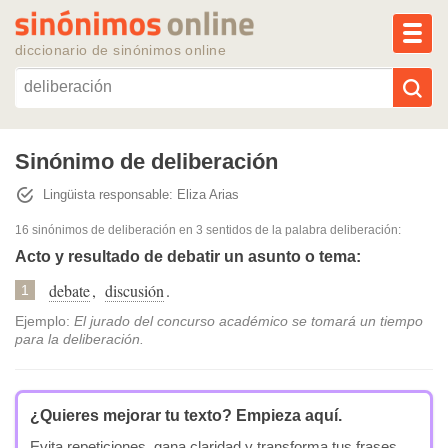
MEN
diccionario de sinónimos online
Reescribir texto con IA
Sinónimo de deliberación
Lingüista responsable: Eliza Arias
Sinónimos populares
16 sinónimos de deliberación
en 3 sentidos de la palabra
deliberación
:
Temas populares
Acto y resultado de debatir un asunto o tema:
debate
,
discusión
.
1
Temas recientes
Ejemplo:
El jurado del concurso académico se tomará un tiempo
para la deliberación.
¿Quieres mejorar tu texto?
Empieza aquí.
Evita repeticiones, gana claridad y transforma tus frases