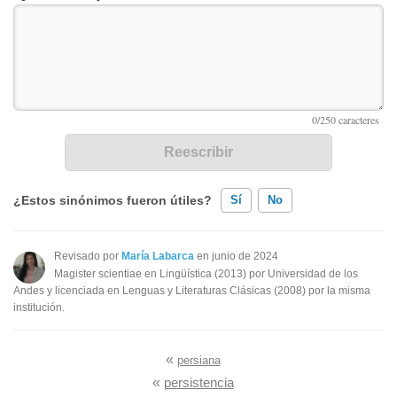
¿Estos sinónimos fueron útiles?
Sí
No
Existen sinónimos incorrectos
Revisado por
María Labarca
en junio de 2024
Magister scientiae en Lingüística (2013) por Universidad de los
Ninguno de los sinónimos presentados me ayudó
Andes y licenciada en Lenguas y Literaturas Clásicas (2008) por la misma
institución.
Otro
«
persiana
«
persistencia