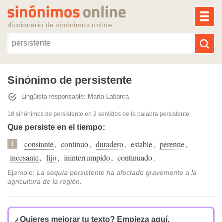
MEN
diccionario de sinónimos online
Reescribir texto con IA
Sinónimo de persistente
Lingüista responsable: María Labarca
Sinónimos populares
18 sinónimos de persistente
en 2 sentidos de la palabra
persistente
:
Temas populares
Que persiste en el tiempo:
constante
,
continuo
,
duradero
,
estable
,
perenne
,
1
Temas recientes
incesante
,
fijo
,
ininterrumpido
,
continuado
.
Ejemplo:
La sequía persistente ha afectado gravemente a la
agricultura de la región.
¿Quieres mejorar tu texto?
Empieza aquí.